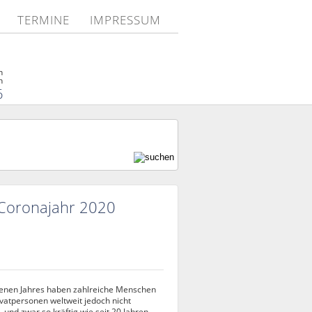
TERMINE
IMPRESSUM
n
n
6
 Coronajahr 2020
genen Jahres haben zahlreiche Menschen
vatpersonen weltweit jedoch nicht
– und zwar so kräftig wie seit 20 Jahren