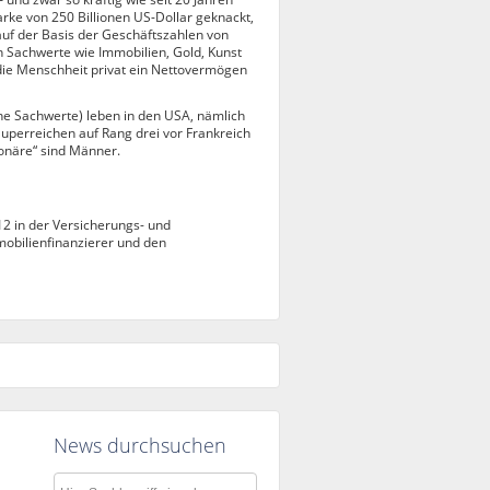
rke von 250 Billionen US-Dollar geknackt,
uf der Basis der Geschäftszahlen von
 Sachwerte wie Immobilien, Gold, Kunst
 die Menschheit privat ein Nettovermögen
ne Sachwerte) leben in den USA, nämlich
 Superreichen auf Rang drei vor Frankreich
ionäre“ sind Männer.
12 in der Versicherungs- und
mobilienfinanzierer und den
News durchsuchen