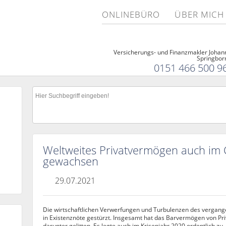
ONLINEBÜRO
ÜBER MICH
Versicherungs- und Finanzmakler Johan
Springbor
0151 466 500 9
Weltweites Privatvermögen auch im
gewachsen
29.07.2021
Die wirtschaftlichen Verwerfungen und Turbulenzen des vergan
in Existenznöte gestürzt. Insgesamt hat das Barvermögen von Pri
darunter gelitten. Es legte auch im Krisenjahr 2020 ordentlich zu 