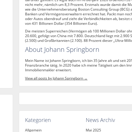
nicht mehr, nämlich um 8,3 Prozent. Erstmals wurde damit die Ma
wie die Unternehmensberatung Boston Consulting Group (BCG) a
Banken und Vermögensverwaltern errechnet hat. Packt man noch
oder Autos obendrauf und zieht die Verbindlichkeiten ab, besitzt
von 431 Billionen Dollar (354 Billionen Euro).
Die meisten Superreichen (Vermögen ab 100 Millionen Dollar oh
20.600, gefolgt von China mit 7.800. Deutschland liegt mit 2.900
(2.500) und Großbritannien (2.100). 88 Prozent dieser „Ultra-Mill
About Johann Springborn
Mein Name ist Johann Springborn, ich bin 35 Jahre alt und seit 20
Finanzbranche tätig. In 2020 habe ich meine Tätigkeit um den Im
Immobilienmakler erweitert.
View all posts by Johann Springborn
→
Kategorien
News Archiv
Allgemein
Mai 2025