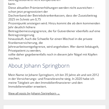
kann.
Diese aktuellen Prämienerhöhungen werden nicht ausreichen –
schon jetzt prognostiziert der
Dachverband der Betriebskrankenkassen, dass der Zusatzbeitrag
2025 im Schnitt um 0,75
Prozentpunkt ansteigen wird. Hinzu kommt die ab dem kommenden
Jahr deutlich höhere
Beitragsbemessungsgrenze, die für Gutverdiener ebenfalls auf eine
Beitragssteigerung
hinausläuft. Auch die Schwelle für einen Wechsel in die private
Krankenversicherung, die
Jahresarbeitsentgeltgrenze, wird angehoben. Wer damit liebäugelt,
Privatpatient zu werden,
sollte daher gegebenenfalls noch in diesem Jahr Nägel mit Köpfen
machen.
About Johann Springborn
Mein Name ist Johann Springborn, ich bin 35 Jahre alt und seit 2012
in der Versicherungs- und Finanzbranche tätig. In 2020 habe ich
meine Tätigkeit um den Immobilienfinanzierer und den
Immobilienmakler erweitert.
View all posts by Johann Springborn
→