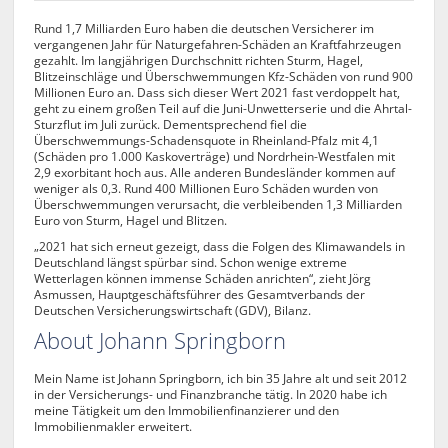
Rund 1,7 Milliarden Euro haben die deutschen Versicherer im
vergangenen Jahr für Naturgefahren-Schäden an Kraftfahrzeugen
gezahlt. Im langjährigen Durchschnitt richten Sturm, Hagel,
Blitzeinschläge und Überschwemmungen Kfz-Schäden von rund 900
Millionen Euro an. Dass sich dieser Wert 2021 fast verdoppelt hat,
geht zu einem großen Teil auf die Juni-Unwetterserie und die Ahrtal-
Sturzflut im Juli zurück. Dementsprechend fiel die
Überschwemmungs-Schadensquote in Rheinland-Pfalz mit 4,1
(Schäden pro 1.000 Kaskoverträge) und Nordrhein-Westfalen mit
2,9 exorbitant hoch aus. Alle anderen Bundesländer kommen auf
weniger als 0,3. Rund 400 Millionen Euro Schäden wurden von
Überschwemmungen verursacht, die verbleibenden 1,3 Milliarden
Euro von Sturm, Hagel und Blitzen.
„2021 hat sich erneut gezeigt, dass die Folgen des Klimawandels in
Deutschland längst spürbar sind. Schon wenige extreme
Wetterlagen können immense Schäden anrichten“, zieht Jörg
Asmussen, Hauptgeschäftsführer des Gesamtverbands der
Deutschen Versicherungswirtschaft (GDV), Bilanz.
About Johann Springborn
Mein Name ist Johann Springborn, ich bin 35 Jahre alt und seit 2012
in der Versicherungs- und Finanzbranche tätig. In 2020 habe ich
meine Tätigkeit um den Immobilienfinanzierer und den
Immobilienmakler erweitert.