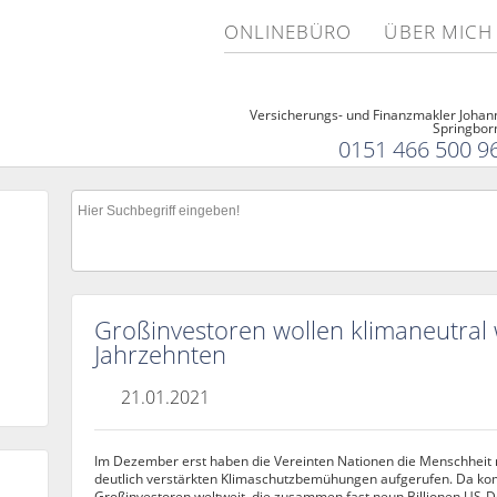
ONLINEBÜRO
ÜBER MICH
Versicherungs- und Finanzmakler Johan
Springbor
0151 466 500 9
Großinvestoren wollen klimaneutral 
Jahrzehnten
21.01.2021
Im Dezember erst haben die Vereinten Nationen die Menschheit 
deutlich verstärkten Klimaschutzbemühungen aufgerufen. Da ko
Großinvestoren weltweit, die zusammen fast neun Billionen US-Dol