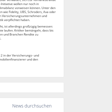
Initiative wollen nur noch in
Klimabilanz vorweisen können. Unter den
wie Fidelity, UBS, Schroders, Axa oder
ßten Versicherungsunternehmen und
ik verpflichtet haben.
t, ist allerdings großzügig bemessen:
ie laufen. Kritiker bemängeln, dass bis
ten und Branchen Rendite zu
.
12 in der Versicherungs- und
mobilienfinanzierer und den
News durchsuchen