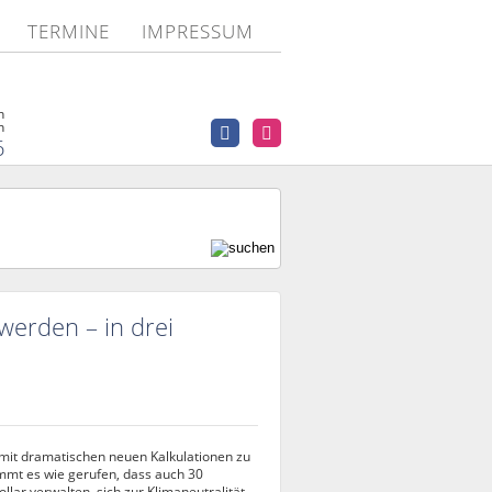
TERMINE
IMPRESSUM
n
n
6
werden – in drei
mit dramatischen neuen Kalkulationen zu
mmt es wie gerufen, dass auch 30
lar verwalten, sich zur Klimaneutralität