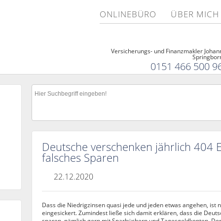
ONLINEBÜRO
ÜBER MICH
Versicherungs- und Finanzmakler Johan
Springbor
0151 466 500 9
Deutsche verschenken jährlich 404 
falsches Sparen
22.12.2020
Dass die Niedrigzinsen quasi jede und jeden etwas angehen, ist n
eingesickert. Zumindest ließe sich damit erklären, dass die Deut
sparen, nämlich gern mit Sparbüchern und Tagesgeldkonten. Dort