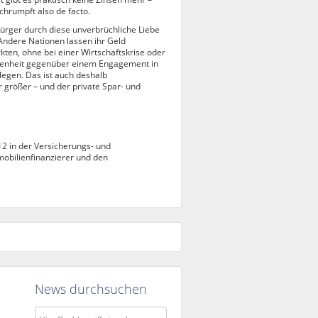
schrumpft also de facto.
bürger durch diese unverbrüchliche Liebe
Andere Nationen lassen ihr Geld
rkten, ohne bei einer Wirtschaftskrise oder
ffenheit gegenüber einem Engagement in
egen. Das ist auch deshalb
r größer – und der private Spar- und
12 in der Versicherungs- und
mobilienfinanzierer und den
News durchsuchen