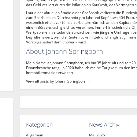
das Geld verliert durch die Inflation an Kaufkraft, das Vermögen 
Laut einer aktuellen Studie einer Großbank verlieren die Bundes
zum Sparbuch im Durchschnitt pro Jahr und Kopf etwa 404 Euro. 
wesentlich effektiver für sich arbeiten, nämlich an den Kapitalmä
einem Börsencrash gleich zu verarmen. Immerhin scheint die O
Wertpapieren hierzulande zu wachsen, wie jüngere Umfragen bel
begrüßenswert, weil die Rentenlücke mittel- und langfristig imme
Vorsorgebedarf damit höher – wird.
About Johann Springborn
Mein Name ist Johann Springborn, ich bin 35 Jahre alt und seit 20
Finanzbranche tätig. In 2020 habe ich meine Tätigkeit um den Im
Immobilienmakler erweitert.
View all posts by Johann Springborn
→
Kategorien
News Archiv
Allgemein
Mai 2025