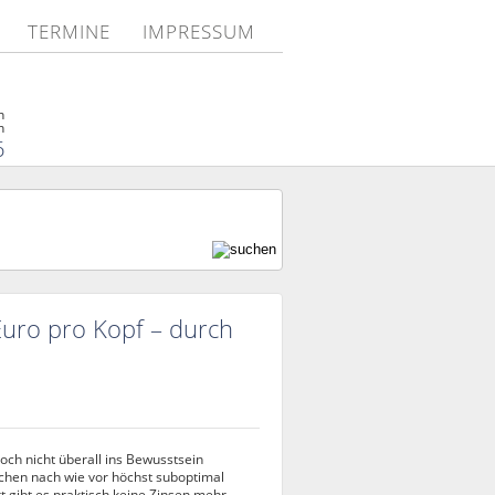
TERMINE
IMPRESSUM
n
n
6
Euro pro Kopf – durch
och nicht überall ins Bewusstsein
schen nach wie vor höchst suboptimal
 gibt es praktisch keine Zinsen mehr –