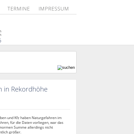
TERMINE
IMPRESSUM
n
n
6
n in Rekordhöhe
eben und Kfz haben Naturgefahren im
ren, für die Daten vorliegen, war das
enormen Summe allerdings nicht
tlich größer.