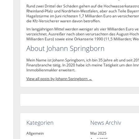
Rund zwei Drittel der Schäden gehen auf die Hochwasserkatastrop
Rheinland-Pfalz und Nordrhein-Westfalen, aber auch Teile Bayer
Hagelstürme im Juni richteten 1,7 Milliarden Euro an versicherte
die Kfz-Versicherer waren davon betroffen.
Im langjährigen Mittel werden weniger als vier Milliarden Euro 
verzeichnet. Ausreißer nach oben verursachten das August-Hoch
Milliarden Euro) sowie eine Orkanserie 1990 (11,5 Milliarden; We
About Johann Springborn
Mein Name ist Johann Springborn, ich bin 35 Jahre alt und seit 20
Finanzbranche tätig. In 2020 habe ich meine Tätigkeit um den Im
Immobilienmakler erweitert.
View all posts by Johann Springborn
→
Kategorien
News Archiv
Allgemein
Mai 2025